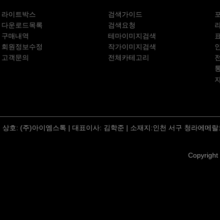
라이트박스
검색가이드
다운로드목록
검색요청
구매내역
테마이미지검색
회원정보수정
작가이미지검색
고객문의
전체카테고리
상호: (주)아이엠스톡 | 대표이사: 김학준 | 소재지:인천 서구 청라에메랄드
Copyright 