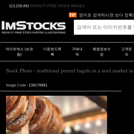
113,228,492
ROYALTY FREE STOCK IMAGES
영어로 검색하시면 보다 정확
라이트박스 (보관
다운로드목
구매내
회원정보수
고객문
함)
록
역
정
의
Stock Photo - traditional pretzel bagels in a noel market i
Image Code :
139178991