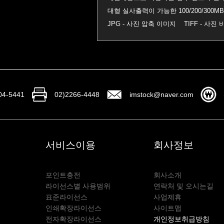
대형 실사출력이 가능한 100/200/30
JPG - 사진 압축 이미지 TIFF - 사
04-5441
02)2266-4448
imstock@naver.com
서비스이용
회사정보
포인트충전
회사소개
라이선스별 사용범위
연락처 및 오시는길
표준라이선스
사업제휴
인쇄확장라이선스
사이트맵
전자확장라이선스
개인정보취급방침