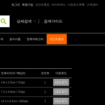
로그인
회원가입
포인트충전
라이트박스
다운로드목록
고객센터
상세검색
검색가이드
가격
공지사항
전체카테고리
포인트충전
인쇄사이즈 / 해상도
포인트
다운로드
3.8 x 2.5cm / 72dpi
1
7.2 x 4.8cm / 72dpi
2
14.3 x 9.4cm / 300dpi
3