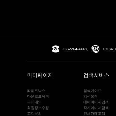
02)2264-4448,
070)41
마이페이지
검색서비스
라이트박스
검색가이드
다운로드목록
검색요청
구매내역
테마이미지검색
회원정보수정
작가이미지검색
고객문의
전체카테고리