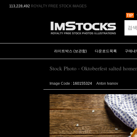
113,228,492
ROYALTY FREE STOCK IMAGES
라이트박스 (보관함)
다운로드목록
구매내
Stock Photo - Oktoberfest salted hom
Image Code :
160155324
Anton Ivanov