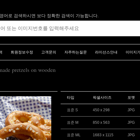
영어로 검색하시면 보다 정확한 검색이 가능합니다.
역
회원정보수정
고객문의
자주하는질문
라이선스안내
이미지
emade pretzels on wooden
타입
픽셀사이즈
포멧
표준 S
450 x 298
JPG
표준 M
850 x 563
JPG
표준 ML
1683 x 1115
JPG