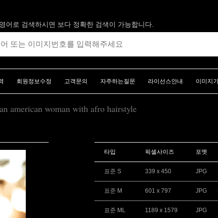
영어로 검색하시면 보다 정확한 검색이 가능합니다.
역
회원정보수정
고객문의
자주하는질문
라이선스안내
이미지
ican american woman with afro hairstyle
타입
픽셀사이즈
포멧
표준 S
339 x 450
JPG
표준 M
601 x 797
JPG
표준 ML
1189 x 1579
JPG