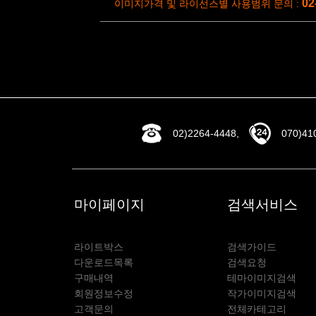
02
이미지가격 및 라이선스별 사용범위 문의 :
02)2264-4448,
070)41
마이페이지
검색서비스
라이트박스
검색가이드
다운로드목록
검색요청
구매내역
테마이미지검색
회원정보수정
작가이미지검색
고객문의
전체카테고리