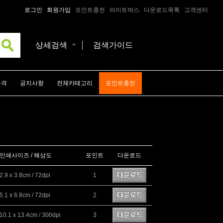
로그인
회원가입
포인트충전
라이트박스
다운로드목록
고객센터
상세검색
검색가이드
가격
공지사항
전체카테고리
포인트충전
인쇄사이즈 / 해상도
포인트
다운로드
2.9 x 3.8cm / 72dpi
1
5.1 x 6.8cm / 72dpi
2
10.1 x 13.4cm / 300dpi
3