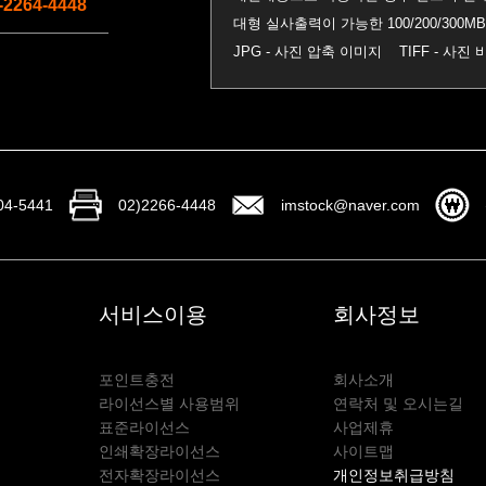
-2264-4448
대형 실사출력이 가능한 100/200/30
JPG - 사진 압축 이미지 TIFF - 사
04-5441
02)2266-4448
imstock@naver.com
서비스이용
회사정보
포인트충전
회사소개
라이선스별 사용범위
연락처 및 오시는길
표준라이선스
사업제휴
인쇄확장라이선스
사이트맵
전자확장라이선스
개인정보취급방침