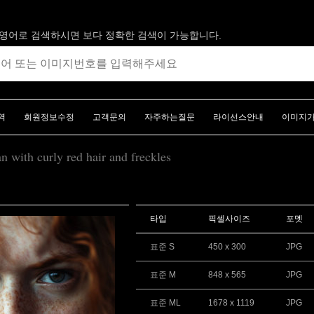
영어로 검색하시면 보다 정확한 검색이 가능합니다.
역
회원정보수정
고객문의
자주하는질문
라이선스안내
이미지
n with curly red hair and freckles
타입
픽셀사이즈
포멧
표준 S
450 x 300
JPG
표준 M
848 x 565
JPG
표준 ML
1678 x 1119
JPG