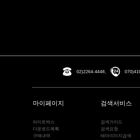
02)2264-4448,
070)41
마이페이지
검색서비스
라이트박스
검색가이드
다운로드목록
검색요청
구매내역
테마이미지검색