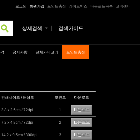
로그인
회원가입
포인트충전
라이트박스
다운로드목록
고객센터
상세검색
검색가이드
가격
공지사항
전체카테고리
포인트충전
인쇄사이즈 / 해상도
포인트
다운로드
3.8 x 2.5cm / 72dpi
1
7.2 x 4.8cm / 72dpi
2
14.2 x 9.5cm / 300dpi
3