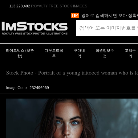
113,228,492
ROYALTY FREE STOCK IMAGES
영어로 검색하시면 보다 정확
라이트박스 (보관
다운로드목
구매내
회원정보수
고객문
함)
록
역
정
의
Stock Photo - Portrait of a young tattooed woman who is l
Image Code :
232496969