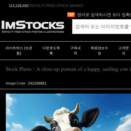
113,228,492
ROYALTY FREE STOCK IMAGES
영어로 검색하시면 보다 정확
라이트박스 (보관
다운로드목
구매내
회원정보수
고객문
함)
록
역
정
의
Stock Photo - A close-up portrait of a happy, smiling cow
Image Code :
242166861