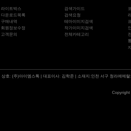
라이트박스
검색가이드
다운로드목록
검색요청
구매내역
테마이미지검색
회원정보수정
작가이미지검색
고객문의
전체카테고리
상호: (주)아이엠스톡 | 대표이사: 김학준 | 소재지:인천 서구 청라에메랄드
Copyright 