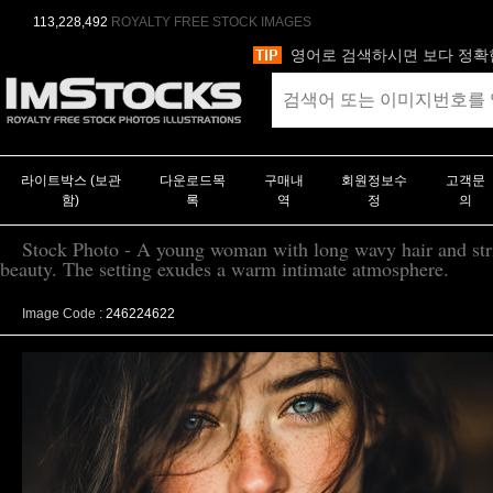
113,228,492
ROYALTY FREE STOCK IMAGES
영어로 검색하시면 보다 정확
라이트박스 (보관
다운로드목
구매내
회원정보수
고객문
함)
록
역
정
의
Stock Photo - A young woman with long wavy hair and striki
beauty. The setting exudes a warm intimate atmosphere.
Image Code :
246224622