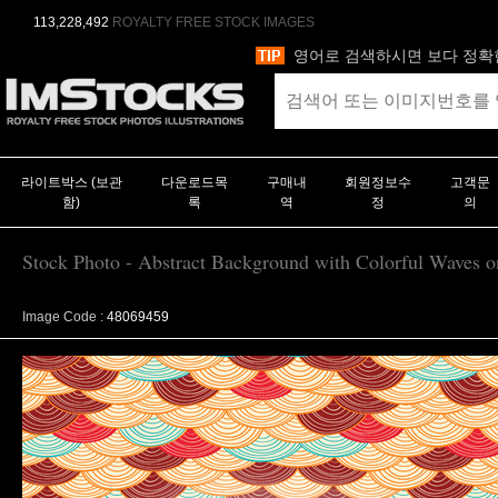
113,228,492
ROYALTY FREE STOCK IMAGES
영어로 검색하시면 보다 정확
라이트박스 (보관
다운로드목
구매내
회원정보수
고객문
함)
록
역
정
의
Stock Photo - Abstract Background with Colorful Waves on
Image Code :
48069459