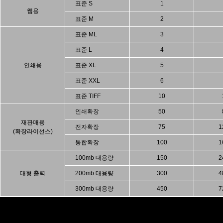
표준 S
1
웹용
표준 M
2
표준 ML
3
표준 L
4
인쇄용
표준 XL
5
표준 XXL
6
표준 TIFF
10
인쇄확장
50
재판매용
전자확장
75
1
(확장라이선스)
통합확장
100
1
100mb 대용량
150
2
대형 출력
200mb 대용량
300
4
300mb 대용량
450
7