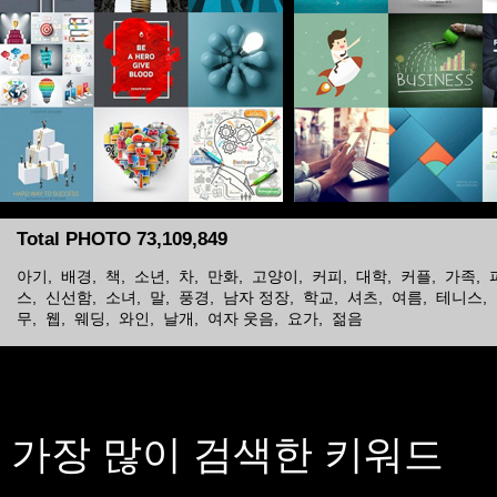
Total PHOTO 73,109,849
아기
,
배경
,
책
,
소년
,
차
,
만화
,
고양이
,
커피
,
대학
,
커플
,
가족
,
스
,
신선함
,
소녀
,
말
,
풍경
,
남자 정장
,
학교
,
셔츠
,
여름
,
테니스
,
무
,
웹
,
웨딩
,
와인
,
날개
,
여자 웃음
,
요가
,
젊음
가장 많이 검색한 키워드