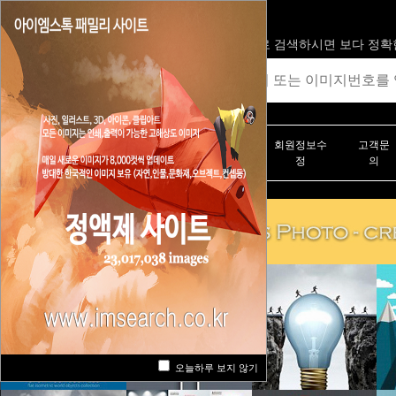
113,228,492
ROYALTY FREE STOCK IMAGES
영어로 검색하시면 보다 정확
라이트박스 (보관
다운로드목
구매내
회원정보수
고객문
함)
록
역
정
의
오늘하루 보지 않기